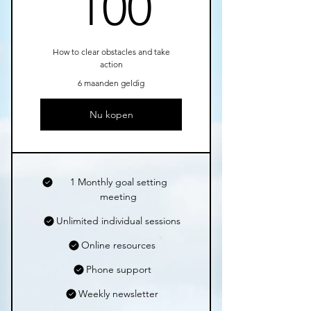
100€
100
How to clear obstacles and take
action
6 maanden geldig
Nu kopen
1 Monthly goal setting
meeting
Unlimited individual sessions
Online resources
Phone support
Weekly newsletter