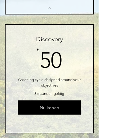
Discovery
50€
€
50
Coaching cycle designed around your
objectives
3 maanden geldig
Nu kopen
1 Goal setting consultation