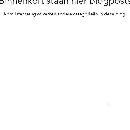
Binnenkort staan hier blogpost
Kom later terug of verken andere categorieën in deze blog.
Enter Your Name
Enter Your Email
 van onze escapes,
Enter Your Subject