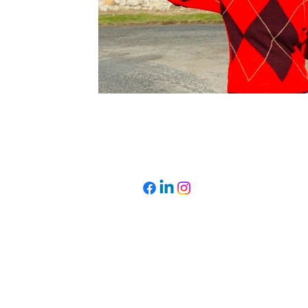
Kathleen in de media
Contact
Wil je meer weten over één
projecten, de wijnen of kun
Zoek je een gepassioneerde
met wijndegustatie?