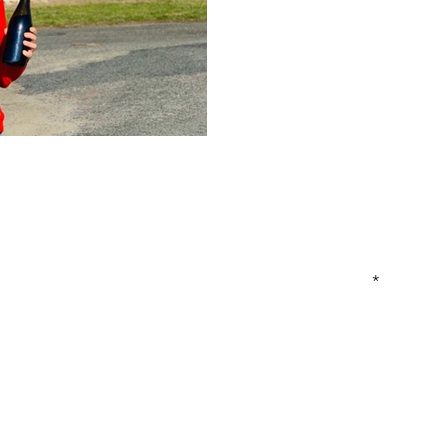
Enter Your Name
Enter Your Email
 van onze escapes,
Enter Your Subject
st?
 spreker al dan niet
Message