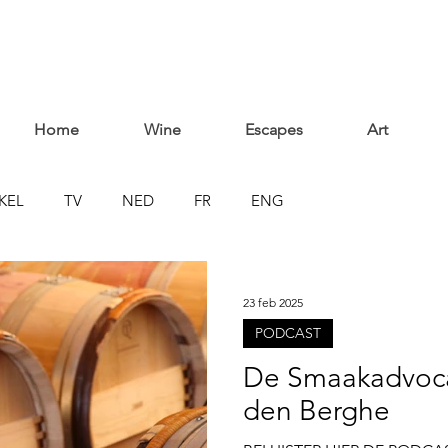
Home
Wine
Escapes
Art
KEL
TV
NED
FR
ENG
23 feb 2025
PODCAST
De Smaakadvoca
den Berghe